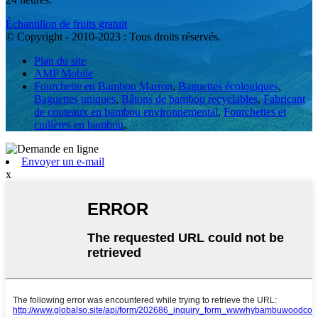
Échantillon de fruits gratuit
© Copyright - 2010-2023 : Tous droits réservés.
Plan du site
AMP Mobile
Fourchette en Bambou Marron
,
Baguettes écologiques
,
Baguettes uniques
,
Bâtons de bambou recyclables
,
Fabricant
de couteaux en bambou environnemental
,
Fourchettes et
cuillères en bambou
,
Envoyer un e-mail
x