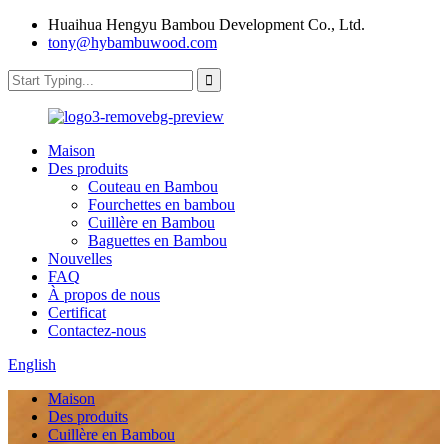
Huaihua Hengyu Bambou Development Co., Ltd.
tony@hybambuwood.com
Maison
Des produits
Couteau en Bambou
Fourchettes en bambou
Cuillère en Bambou
Baguettes en Bambou
Nouvelles
FAQ
À propos de nous
Certificat
Contactez-nous
English
Maison
Des produits
Cuillère en Bambou