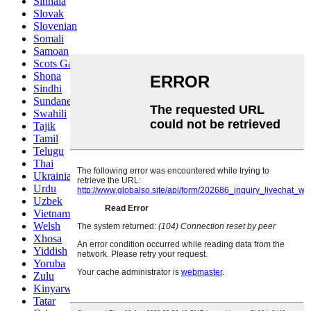
Sinhala
Slovak
Slovenian
Somali
Samoan
Scots Gaelic
Shona
Sindhi
Sundanese
Swahili
Tajik
Tamil
Telugu
Thai
Ukrainian
Urdu
Uzbek
Vietnamese
Welsh
Xhosa
Yiddish
Yoruba
Zulu
Kinyarwanda
Tatar