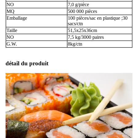
NO
7,0 g/pièce
MQ
500 000 pièces
Emballage
100 pièces/sac en plastique ;30
sacs/ctn
Taille
51,5x25x36cm
NO
7,5 kg/3000 paires
G.W.
8kg/ctn
détail du produit