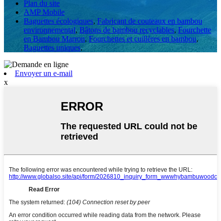
Plan du site
AMP Mobile
Baguettes écologiques
,
Fabricant de couteaux en bambou
environnemental
,
Bâtons de bambou recyclables
,
Fourchette
en Bambou Marron
,
Fourchettes et cuillères en bambou
,
Baguettes uniques
,
Envoyer un e-mail
x