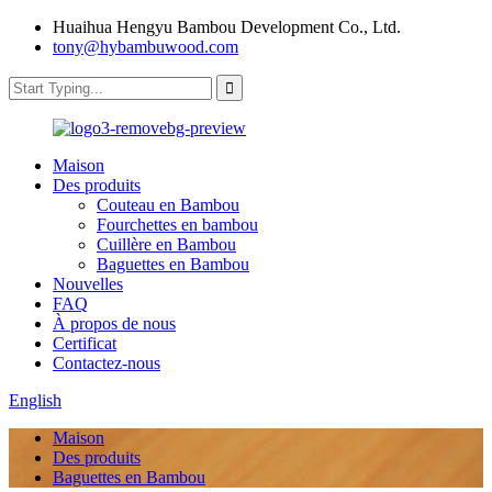
Huaihua Hengyu Bambou Development Co., Ltd.
tony@hybambuwood.com
Maison
Des produits
Couteau en Bambou
Fourchettes en bambou
Cuillère en Bambou
Baguettes en Bambou
Nouvelles
FAQ
À propos de nous
Certificat
Contactez-nous
English
Maison
Des produits
Baguettes en Bambou